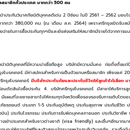
ดูแลสมาชิกทั่วประเทศ มากกว่า 500 คน
ายหน้าประกันวินาศภัยนิติบุคคลดีเด่น 2 ปีซ้อน ในปี 2561 – 2562 ม
มากกว่า 380,000 คน (ณ เดือน ส.ค. 2564) เพราะศรีกรุงเปิดรับสมัคร
ายในการซื้อประกันทุกๆปีและยังส่งเสริมให้สมาชิกมีรายได้จากการแน
้านิติบุคคลที่มีความน่าเชื่อถือสูง บริษัทมีความมั่นคง ก่อตั้งตั้ง
กรุงโบรคเกอร์ มีค่าสมัครสำหรับการเป็นตัวแทนหรือสมาชิก เพียงแค่ 
รีกรุงโบรคเกอร์
มีบริษัทประกันภัยและประกันชีวิตให้ลูกค้าได้เลือก 
ก่อนตัดสินใจซื้อประกัน 4. บริษัทศรีกรุงโบรคเกอร์ มีสาขาให้บริกา
แผนที่จะขยายสาขาไปให้ครบทุกจังหวัดเพื่อรองรองรับการเติบโตของธุ
ันภัยรถยนต์ ประเภท 1-5 ประกันอุบัติเหตุ ประกันสุขภาพ ประกันชีวิต 
งบิน) ประกันโจรกรรม ประกันการรับผิดบุคคลภายนอก ประกันวิชาชีพ ป
เข้าประเทศสำหรับชาวต่างชาติ (visa friendly) และอื่นๆอีกมากมาย เรี
รอบรมให้ความรู้ฟรี!และติวสอบบัตรนายหน้าประกันวินาศภัย รวมถึงม