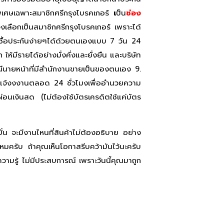
าพิเศษเฉพาะสมาชิกศรีกรุงโบรคเกอร์
เ
ป็น
ช่อง
จึงเลือกเป็นสมาชิกศรีกรุงโบรคเกอร์ เพราะได้
ื้อประกันง่ายๆได้ด้วยตนเองแบบ 7 วัน 24
้มีรายได้อย่างมั่งคั่งและยั่งยืน และบริษัท
ณีนายหน้าที่มีสำนักงานขายเป็นของตนเอง 9.
้ย/แจ้งงงานตลอด 24 ชั่วโมงเพื่ออำนวยความ
ผ่อนเงินสด (ไม่ต้องใช้บัตรเครดิตใช้แค่บัตร
้มั่น จะมีงานไหนที่สินค้าไม่ต้องอธิบาย อย่าง
มครับ ถ้าคุณเห็นโอกาสรีบคว้ามันไว้นะครับ
ความรู้ ไม่มีประสบการณ์ เพราะวันนี้คุณมาถูก