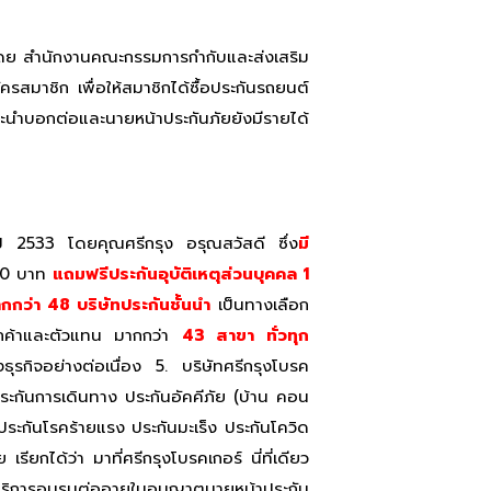
อบโดย สำนักงานคณะกรรมการกำกับและส่งเสริม
สมาชิก เพื่อให้สมาชิกได้ซื้อประกันรถยนต์
ะนำบอกต่อและนายหน้าประกันภัยยังมีรายได้
แต่ปี 2533 โดยคุณศรีกรุง อรุณสวัสดี ซึ่ง
มี
200 บาท
แถมฟรีประกันอุบัติเหตุส่วนบุคคล 1
มากกว่า 48 บริษัทประกันชั้นนำ
เป็นทางเลือก
รลูกค้าและตัวแทน มากกว่า
43 สาขา ทั่วทุก
รกิจอย่างต่อเนื่อง 5. บริษัทศรีกรุงโบรค
ประกันการเดินทาง ประกันอัคคีภัย (บ้าน คอน
ระกันโรคร้ายแรง ประกันมะเร็ง ประกันโควิด
ยกได้ว่า มาที่ศรีกรุงโบรคเกอร์ นี่ที่เดียว
ีบริการอบรมต่ออายุใบอนุญาตนายหน้าประกัน