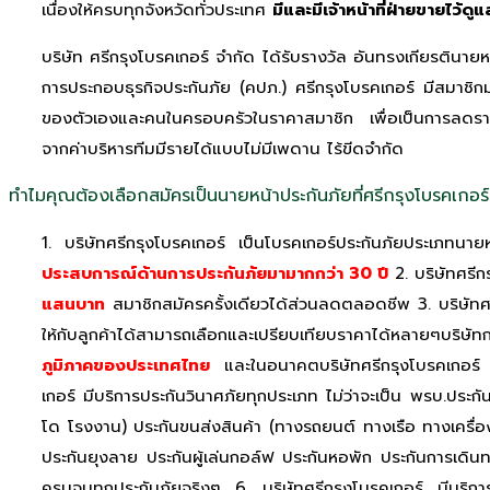
เนื่องให้ครบทุกจังหวัดทั่วประเทศ
มีและมีเจ้าหน้าที่ฝ่ายขายไว้
บริษัท ศรีกรุงโบรคเกอร์ จำกัด ได้รับรางวัล อันทรงเกียรติน
การประกอบธุรกิจประกันภัย (คปภ.) ศรีกรุงโบรคเกอร์ มีสมาชิก
ของตัวเองและคนในครอบครัวในราคาสมาชิก เพื่อเป็นการลดรายจ่
จากค่าบริหารทีมมีรายได้แบบไม่มีเพดาน ไร้ขีดจำกัด
ทำไมคุณต้องเลือกสมัครเป็นนายหน้าประกันภัยที่ศรีกรุงโบรคเกอร์
1. บริษัทศรีกรุงโบรคเกอร์ เป็นโบรคเกอร์ประกันภัยประเภทนายหน
ประสบการณ์ด้านการประกันภัยมามากกว่า 30 ปี
2. บริษัทศรี
แสนบาท
สมาชิกสมัครครั้งเดียวได้ส่วนลดตลอดชีพ 3. บริษัทศ
ให้กับลูกค้าได้สามารถเลือกและเปรียบเทียบราคาได้หลายๆบริษัท
ภูมิภาคของประเทศไทย
และในอนาคตบริษัทศรีกรุงโบรคเกอร์ มี
เกอร์ มีบริการประกันวินาศภัยทุกประเภท ไม่ว่าจะเป็น พรบ.ประก
โด โรงงาน) ประกันขนส่งสินค้า (ทางรถยนต์ ทางเรือ ทางเครื่อ
ประกันยุงลาย ประกันผู้เล่นกอล์ฟ ประกันหอพัก ประกันการเดินทาง
ครบจบทุกประกันภัยจริงๆ 6. บริษัทศรีกรุงโบรคเกอร์ มีบริกา