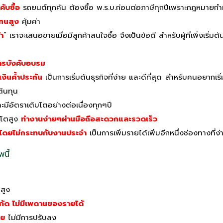
ับซื้อ
รถยนต์ทุกคัน ต้องซื้อ พ.ร.บ.ก่อนต่อภาษีทุกปีเพราะกฎหมายก
ทนสูง
คุ้มค่า
า
” เราจะเสนอขายเมื่อมีลูกค้าสนใจซื้อ จึงเป็นข้อดี สำหรับผู้ที่เพิ่งเริ่มต
การบังคับอบรม
งินค้ำประกัน
เป็นการเริ่มต้นธุรกิจที่ง่าย และดีที่สุด สำหรับคนอยากเริ
ต้นทุน
ะมีอัตราเติบโตอย่างต่อเนื่องทุกๆปี
ิบโตสูง
ทำงานง่ายๆผ่านมือถือสะดวกและรวดเร็ว
้โดยไม่กระทบกับงานประจำ
เป็นการเพิ่มรายได้เพิ่มอีกหนึ่งช่องทางที่ง่า
นี้
สูง
ำกัด ไม่มีเพดานของรายได้
ลย
ไม่มีการปรับลง