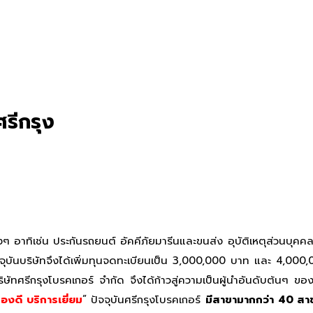
รีกรุง
งๆ อาทิเช่น ประกันรถยนต์ อัคคีภัยมารีนและขนส่ง อุบัติเหตุส่วนบุคคล
ปัจจุบันบริษัทจึงได้เพิ่มทุนจดทะเบียนเป็น 3,000,000 บาท และ 4,
ศรีกรุงโบรคเกอร์ จำกัด จึงได้ก้าวสู่ความเป็นผู้นำอันดับต้นๆ ของโบ
ครองดี บริการเยี่ยม
” ปัจจุบันศรีกรุงโบรคเกอร์
มีสาขามากกว่า 40 สาข