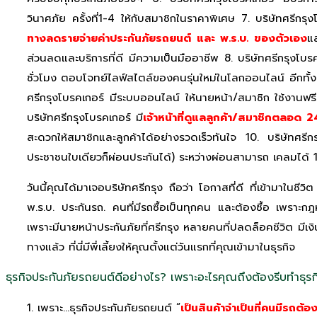
วินาศภัย ครั้งที่1-4 ให้กับสมาชิกในราคาพิเศษ 7. บริษัทศรีก
ทางลดรายจ่ายค่าประกันภัยรถยนต์ และ พ.ร.บ. ของตัวเอง
แล
ส่วนลดและบริการที่ดี มีความเป็นมืออาชีพ 8. บริษัทศรีกรุงโบรค
ชั่วโมง ตอบโจทย์ไลฟ์สไตล์ของคนรุ่นใหม่ในโลกออนไลน์ อีกทั้งยั
ศรีกรุงโบรคเกอร์ มีระบบออนไลน์ ให้นายหน้า/สมาชิก ใช้งานฟ
บริษัทศรีกรุงโบรคเกอร์ มี
เจ้าหน้าที่ดูแลลูกค้า/สมาชิกตลอด 2
สะดวกให้สมาชิกและลูกค้าได้อย่างรวดเร็วทันใจ 10. บริษัทศรีกรุ
ประชาชนใบเดียวก็ผ่อนประกันได้) ระหว่างผ่อนสามารถ เคลมได
วันนี้คุณได้มาเจอบริษัทศรีกรุง ถือว่า โอกาสที่ดี ที่เข้ามาในชี
พ.ร.บ. ประกันรถ. คนที่มีรถซื้อเป็นทุกคน และต้องซื้อ เพราะ
เพราะมีนายหน้าประกันภัยที่ศรีกรุง หลายคนที่ปลดล็อคชีวิต มีเงิ
ทางแล้ว ที่นี่มีพี่เลี้ยงให้คุณตั้งแต่วันแรกที่คุณเข้ามาในธุรกิจ
ธุรกิจประกันภัยรถยนต์ดีอย่างไร? เพราะอะไรคุณถึงต้องรีบทำธุรกิ
1. เพราะ…ธุรกิจประกันภัยรถยนต์ “
เป็นสินค้าจำเป็นที่คนมีรถต้องซ