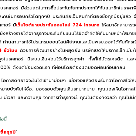
รุงโบรคเกอร์ มีส่วนลดในการซื้อประกันภัยทุกประเภทให้กับสมาชิกในราค
ะคนในครอบครัวได้ทุกๆปี ประกันภัยเป็นสินค้าที่ต้องซื้อทุกปีอยู่แล้ว 
เกอร์ มี
เว็บไซต์ขายประกันออนไลน์ 724 Insure
ให้สมาชิกสามารถซ
งสร้างรายได้จากธุรกิจประกันภัยแบบไร้ขีดจำกัดให้กับนายหน้า/สมาชิก ให
รี! ท่านสามารถใช้โปรแกรมออนไลน์คีย์งานและเป็นพรบ.ออกได้ทันทีกร
4 ชั่วโมง
ด้วยการพัฒนาอย่างไม่หยุดยั้ง บริษัทเปิดให้บริการเช็คเบี
งโบรคเกอร์ มีระบบเงินผ่อนไว้บริการลูกค้า ทั้งที่ใช้บัตรเครดิต และ
้ 100% ตั้งแต่ผ่อนงวดแรก ที่ผ่อนโดยต้องปิดยอดผ่อนก่อนเคลม
วิต โอกาสดีๆอาจจะไม่ได้เข้ามาบ่อยๆ เมื่อเจอแล้วต้องรีบคว้าโอกาสไว้ให
กฎหมายบังคับให้ซื้อ. มองรอบตัวคุณเห็นรถมากมาย คุณมองเห็นโอกาสไห
น มีเวลา และความสุข จากการทำธุรกิจนี้. คุณไม่ต้องกังวลว่า คุณไม่มี
จนี้
ื้อทุกปี
”