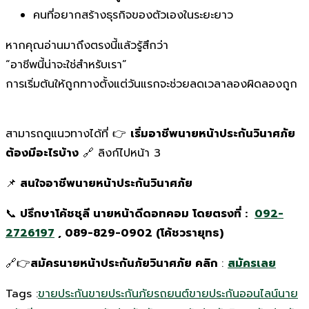
คนที่อยากสร้างธุรกิจของตัวเองในระยะยาว
หากคุณอ่านมาถึงตรงนี้แล้วรู้สึกว่า
“อาชีพนี้น่าจะใช่สำหรับเรา”
การเริ่มต้นให้ถูกทางตั้งแต่วันแรกจะช่วยลดเวลาลองผิดลองถูก
สามารถดูแนวทางได้ที่ 👉
เริ่มอาชีพนายหน้าประกันวินาศภัย
ต้องมีอะไรบ้าง
🔗 ลิงก์ไปหน้า 3
📌
สนใจอาชีพนายหน้าประกันวินาศภัย
📞
ปรึกษาโค้ชชุลี นายหน้าดีดอทคอม โดยตรงที่
:
092-
2726197
, 089-829-0902 (โค้ชวรายุทธ)
🔗👉
สมัครนายหน้าประกันภัยวินาศภัย คลิก
:
สมัครเลย
Tags :
ขายประกัน
ขายประกันภัยรถยนต์
ขายประกันออนไลน์
นาย