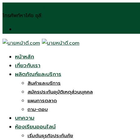
Skip
n.chulee24@gmail.com
to
โทรศัพท์หาโค้ช ชุลี:
(092) 272 6197
content
หน้าหลัก
เกี่ยวกับเรา
ผลิตภัณฑ์และบริการ
สินค้าและบริการ
สมัครประกันอุบัติเหตุส่วนบุคคล
แผนการตลาด
ถาม-ตอบ
บทความ
ห้องเรียนออนไลน์
เริ่มต้นธุรกิจประกันภัย