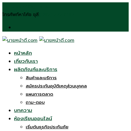
Skip
n.chulee24@gmail.com
to
โทรศัพท์หาโค้ช ชุลี:
(092) 272 6197
content
หน้าหลัก
เกี่ยวกับเรา
ผลิตภัณฑ์และบริการ
สินค้าและบริการ
สมัครประกันอุบัติเหตุส่วนบุคคล
แผนการตลาด
ถาม-ตอบ
บทความ
ห้องเรียนออนไลน์
เริ่มต้นธุรกิจประกันภัย