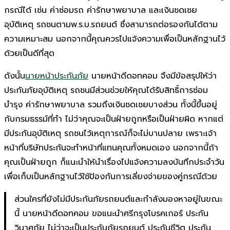
กรณีได้ เช่น ค่าซ่อมรถ ค่ารักษาพยาบาล และเงินชดเชย
อุบัติเหตุ รถชนตามพ.ร.บ.รถยนต์ ซึ่งสามารถต่อรองกันได้ตาม
ความเหมาะสม นอกจากนี้คุณควรไปแจ้งความเพื่อเป็นหลักฐานไว้
ด้วยเป็นดีที่สุด
ดังนั้น
นายหน้าประกันภัย
นายหน้าดีดอทคอม จึงมีข้อสรุปให้ว่า
ประกันภัยอุบัติเหตุ รถชนมีส่วนช่วยให้คุณได้รับสิทธิ์การซ่อม
บำรุง ค่ารักษาพยาบาล รวมถึงเงินชดเชยบางส่วน ทั้งนี้ขึ้นอยู่
กับกรมธรรม์ที่ทำ ไม่ว่าคุณจะเป็นฝ่ายถูกหรือเป็นฝ่ายผิด หากแต่
มีประกันอุบัติเหตุ รถชนไว้เหตุการณ์ก็จะไม่บานปลาย เพราะเจ้า
หน้าที่บริษัทประกันจะทำหน้าที่แทนคุณทั้งหมดเอง นอกจากนี้ถ้า
คุณเป็นฝ่ายถูก ก็แนะนำให้นำเรื่องไปแจ้งความลงบันทึกประจำวัน
เพื่อเก็บเป็นหลักฐานไว้ใช้ป้องกันการเลี่ยงจ่ายของคู่กรณีด้วย
ส่วนใครที่ยังไม่มีประกันภัยรถยนต์และกำลังมองหาอยู่ในขณะ
นี้ นายหน้าดีดอทคอม ขอแนะนำศรีกรุงโบรคเกอร์ ประกัน
วินาศภัย ไม่ว่าจะเป็นประกันภัยรถยนต์ ประกันชีวิต ประกัน