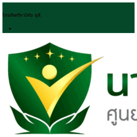
Skip
n.chulee24@gmail.com
to
โทรศัพท์หาโค้ช ชุลี:
(092) 272 6197
content