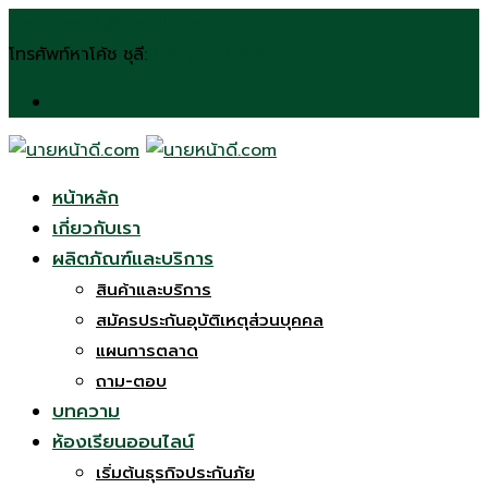
Skip
n.chulee24@gmail.com
to
โทรศัพท์หาโค้ช ชุลี:
(092) 272 6197
content
หน้าหลัก
เกี่ยวกับเรา
ผลิตภัณฑ์และบริการ
สินค้าและบริการ
สมัครประกันอุบัติเหตุส่วนบุคคล
แผนการตลาด
ถาม-ตอบ
บทความ
ห้องเรียนออนไลน์
เริ่มต้นธุรกิจประกันภัย