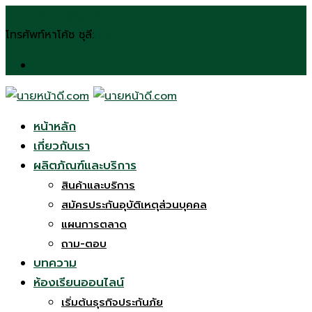
Skip
n.chulee24@gmail.com
to
โทรศัพท์หาโค้ช ชุลี:
(092) 272 6197
content
หน้าหลัก
เกี่ยวกับเรา
ผลิตภัณฑ์และบริการ
สินค้าและบริการ
สมัครประกันอุบัติเหตุส่วนบุคคล
แผนการตลาด
ถาม-ตอบ
บทความ
ห้องเรียนออนไลน์
เริ่มต้นธุรกิจประกันภัย