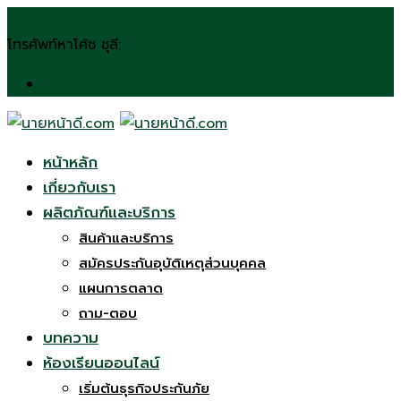
Skip
n.chulee24@gmail.com
to
โทรศัพท์หาโค้ช ชุลี:
(092) 272 6197
content
หน้าหลัก
เกี่ยวกับเรา
ผลิตภัณฑ์และบริการ
สินค้าและบริการ
สมัครประกันอุบัติเหตุส่วนบุคคล
แผนการตลาด
ถาม-ตอบ
บทความ
ห้องเรียนออนไลน์
เริ่มต้นธุรกิจประกันภัย