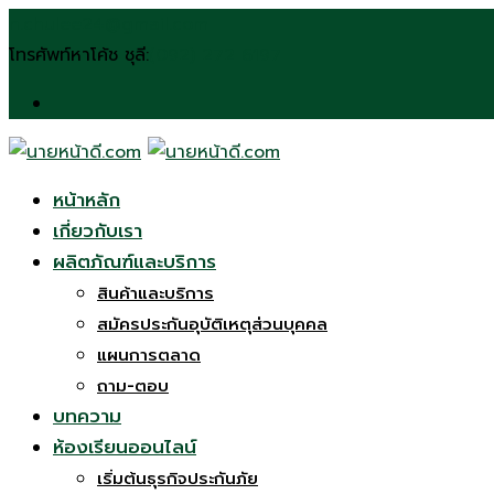
Skip
n.chulee24@gmail.com
to
โทรศัพท์หาโค้ช ชุลี:
(092) 272 6197
content
หน้าหลัก
เกี่ยวกับเรา
ผลิตภัณฑ์และบริการ
สินค้าและบริการ
สมัครประกันอุบัติเหตุส่วนบุคคล
แผนการตลาด
ถาม-ตอบ
บทความ
ห้องเรียนออนไลน์
เริ่มต้นธุรกิจประกันภัย