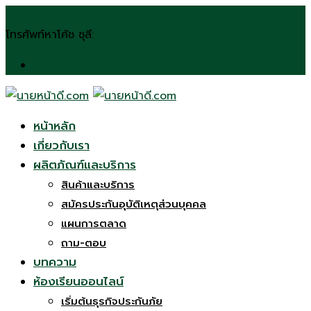
Skip
n.chulee24@gmail.com
to
โทรศัพท์หาโค้ช ชุลี:
(092) 272 6197
content
หน้าหลัก
เกี่ยวกับเรา
ผลิตภัณฑ์และบริการ
สินค้าและบริการ
สมัครประกันอุบัติเหตุส่วนบุคคล
แผนการตลาด
ถาม-ตอบ
บทความ
ห้องเรียนออนไลน์
เริ่มต้นธุรกิจประกันภัย