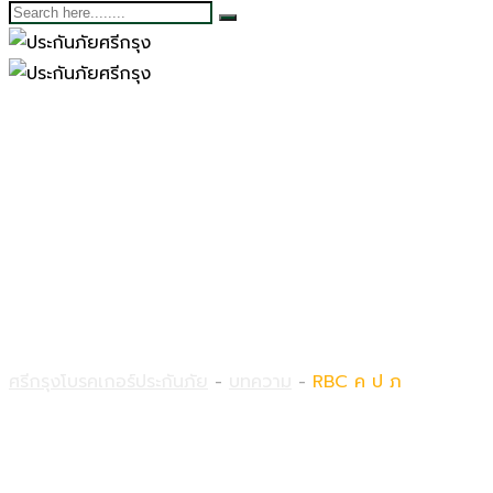
RBC ค ป ภ
ศรีกรุงโบรคเกอร์ประกันภัย
-
บทความ
-
RBC ค ป ภ